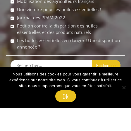
Mobilisation des agriculteurs français
Une victoire pour les huiles essentielles !
Journal des PPAM 2022
Pétition contre la disparition des huiles
essentielles et des produits naturels
Les huiles essentielles en danger ! Une disparition
annoncée ?
Rechercher :
Nous utilisons des cookies pour vous garantir la meilleure
Politique de confidentialité
expérience sur notre site web. Si vous continuez à utiliser ce
site, nous supposerons que vous en êtes satisfait.
Ok
Facebook
Tous droits réservés © 2017 PPAM de France -
Crédits photos: Eve Hilaire, Romain Pochet, CPPARM,
PPAM de France