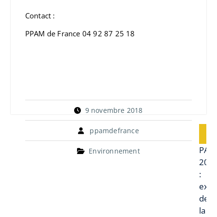
Contact :
PPAM de France 04 92 87 25 18
9 novembre 2018
Navi
ppamdefrance
P
de
Prev
PAC
l’art
Environnement
post:
201
:
exte
de
la