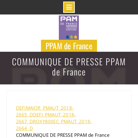
Skip
to
content
PPAM de France
COMMUNIQUE DE PRESSE PPAM
de France
DEFIMAJOR_PMAUT_2018-
2665_D
DEFI_PMAUT_2018-
2667_D
ROXY800EC_PMAUT_2018-
2664_D
COMMUNIQUE DE PRESSE PPAM de France