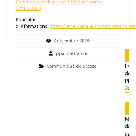
Communiqué de presse PPAM de France
07/12/2023
Pour plus
d’informations :
https://ec.europa.eu/commission/pres
7 décembre 2023
Navi
ppamdefrance
P
de
Prev
Jour
l’art
Communiqué de presse
post:
des
PPA
202
Next
Mobi
post:
des
agri