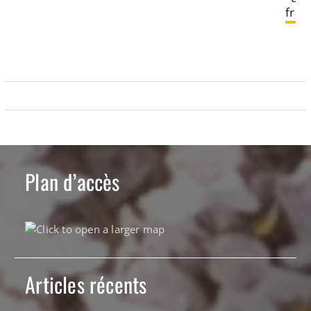
fran
Plan d’accès
Articles récents