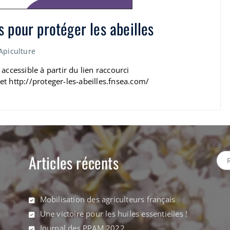
 pour protéger les abeilles
Apiculture
accessible à partir du lien raccourci
plet http://proteger-les-abeilles.fnsea.com/
Articles récents
Rec
Mobilisation des agriculteurs français
Une victoire pour les huiles essentielles !
Journal des PPAM 2022