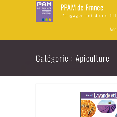
Skip
PPAM de France
to
content
L'engagement d'une fili
Acc
Catégorie : Apiculture