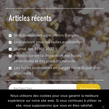
Articles récents
Mobilisation des agriculteurs français
Une victoire pour les huiles essentielles !
Journal des PPAM 2022
Pétition contre la disparition des huiles
essentielles et des produits naturels
Les huiles essentielles en danger ! Une disparition
annoncée ?
Rechercher :
Nous utilisons des cookies pour vous garantir la meilleure
Politique de confidentialité
expérience sur notre site web. Si vous continuez à utiliser ce
site, nous supposerons que vous en êtes satisfait.