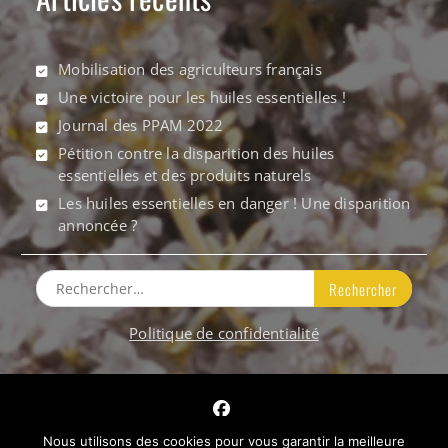
Mobilisation des agriculteurs français
Une victoire pour les huiles essentielles !
Journal des PPAM 2022
Pétition contre la disparition des huiles
essentielles et des produits naturels
Les huiles essentielles en danger ! Une disparition
annoncée ?
Rechercher :
Politique de confidentialité
Facebook
Nous utilisons des cookies pour vous garantir la meilleure
Tous droits réservés © 2017 PPAM de France -