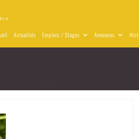
ère
ueil
Actualités
Emplois / Stages
Annonces
Hist