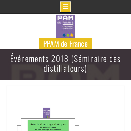
Skip
to
content
PPAM de France
Événements 2018 (Séminaire des
distillateurs)