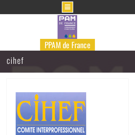
Skip
to
content
PPAM de France
cihef