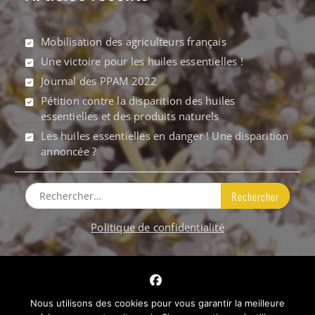
Mobilisation des agriculteurs français
Une victoire pour les huiles essentielles !
Journal des PPAM 2022
Pétition contre la disparition des huiles
essentielles et des produits naturels
Les huiles essentielles en danger ! Une disparition
annoncée ?
Rechercher :
Politique de confidentialité
Facebook
Nous utilisons des cookies pour vous garantir la meilleure
Tous droits réservés © 2017 PPAM de France -